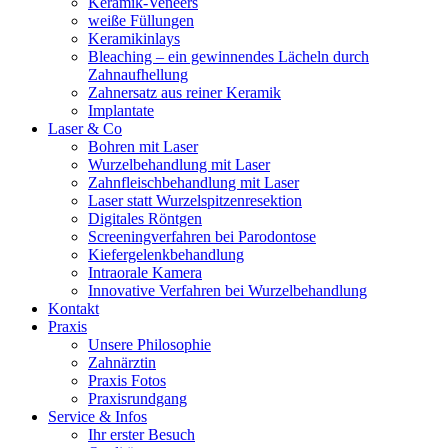
Keramik-Veneers
weiße Füllungen
Keramikinlays
Bleaching – ein gewinnendes Lächeln durch
Zahnaufhellung
Zahnersatz aus reiner Keramik
Implantate
Laser & Co
Bohren mit Laser
Wurzelbehandlung mit Laser
Zahnfleischbehandlung mit Laser
Laser statt Wurzelspitzenresektion
Digitales Röntgen
Screeningverfahren bei Parodontose
Kiefergelenkbehandlung
Intraorale Kamera
Innovative Verfahren bei Wurzelbehandlung
Kontakt
Praxis
Unsere Philosophie
Zahnärztin
Praxis Fotos
Praxisrundgang
Service & Infos
Ihr erster Besuch