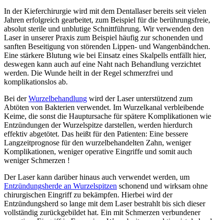
In der Kieferchirurgie wird mit dem Dentallaser bereits seit vielen
Jahren erfolgreich gearbeitet, zum Beispiel für die berührungsfreie,
absolut sterile und unblutige Schnittführung. Wir verwenden den
Laser in unserer Praxis zum Beispiel häufig zur schonenden und
sanften Beseitigung von störenden Lippen- und Wangenbändchen.
Eine stärkere Blutung wie bei Einsatz eines Skalpells entfällt hier,
deswegen kann auch auf eine Naht nach Behandlung verzichtet
werden. Die Wunde heilt in der Regel schmerzfrei und
komplikationslos ab.
Bei der
Wurzelbehandlung
wird der Laser unterstützend zum
Abtöten von Bakterien verwendet. Im Wurzelkanal verbleibende
Keime, die sonst die Hauptursache für spätere Komplikationen wie
Entzündungen der Wurzelspitze darstellen, werden hierdurch
effektiv abgetötet. Das heißt für den Patienten: Eine bessere
Langzeitprognose für den wurzelbehandelten Zahn, weniger
Komplikationen, weniger operative Eingriffe und somit auch
weniger Schmerzen !
Der Laser kann darüber hinaus auch verwendet werden, um
Entzündungsherde an Wurzelspitzen
schonend und wirksam ohne
chirurgischen Eingriff zu bekämpfen. Hierbei wird der
Entzündungsherd so lange mit dem Laser bestrahlt bis sich dieser
vollständig zurückgebildet hat. Ein mit Schmerzen verbundener