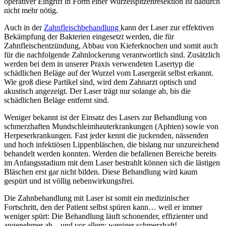
operativer Eingriff in Form einer Wurzelspitzenresektion ist dadurch
nicht mehr nötig.
Auch in der
Zahnfleischbehandlung
kann der Laser zur effektiven
Bekämpfung der Bakterien eingesetzt werden, die für
Zahnfleischentzündung, Abbau von Kieferknochen und somit auch
für die nachfolgende Zahnlockerung verantwortlich sind. Zusätzlich
werden bei dem in unserer Praxis verwendeten Lasertyp die
schädlichen Beläge auf der Wurzel vom Lasergerät selbst erkannt.
Wie groß diese Partikel sind, wird dem Zahnarzt optisch und
akustisch angezeigt. Der Laser trägt nur solange ab, bis die
schädlichen Beläge entfernt sind.
Weniger bekannt ist der Einsatz des Lasers zur Behandlung von
schmerzhaften Mundschleimhauterkrankungen (Aphten) sowie von
Herpeserkrankungen. Fast jeder kennt die juckenden, nässenden
und hoch infektiösen Lippenbläschen, die bislang nur unzureichend
behandelt werden konnten. Werden die befallenen Bereiche bereits
im Anfangsstadium mit dem Laser bestrahlt können sich die lästigen
Bläschen erst gar nicht bilden. Diese Behandlung wird kaum
gespürt und ist völlig nebenwirkungsfrei.
Die Zahnbehandlung mit Laser ist somit ein medizinischer
Fortschritt, den der Patient selbst spüren kann… weil er immer
weniger spürt: Die Behandlung läuft schonender, effizienter und
angenehmer ab – und vor allem: weniger schmerzhaft!