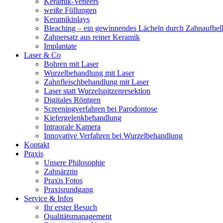
Keramik-Veneers
weiße Füllungen
Keramikinlays
Bleaching – ein gewinnendes Lächeln durch Zahnaufhel
Zahnersatz aus reiner Keramik
Implantate
Laser & Co
Bohren mit Laser
Wurzelbehandlung mit Laser
Zahnfleischbehandlung mit Laser
Laser statt Wurzelspitzenresektion
Digitales Röntgen
Screeningverfahren bei Parodontose
Kiefergelenkbehandlung
Intraorale Kamera
Innovative Verfahren bei Wurzelbehandlung
Kontakt
Praxis
Unsere Philosophie
Zahnärztin
Praxis Fotos
Praxisrundgang
Service & Infos
Ihr erster Besuch
Qualitätsmanagement