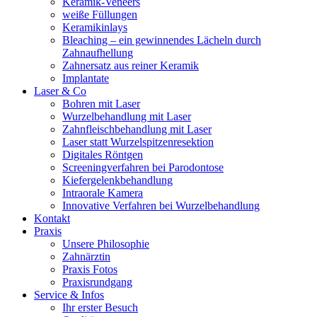
Keramik-Veneers
weiße Füllungen
Keramikinlays
Bleaching – ein gewinnendes Lächeln durch
Zahnaufhellung
Zahnersatz aus reiner Keramik
Implantate
Laser & Co
Bohren mit Laser
Wurzelbehandlung mit Laser
Zahnfleischbehandlung mit Laser
Laser statt Wurzelspitzenresektion
Digitales Röntgen
Screeningverfahren bei Parodontose
Kiefergelenkbehandlung
Intraorale Kamera
Innovative Verfahren bei Wurzelbehandlung
Kontakt
Praxis
Unsere Philosophie
Zahnärztin
Praxis Fotos
Praxisrundgang
Service & Infos
Ihr erster Besuch